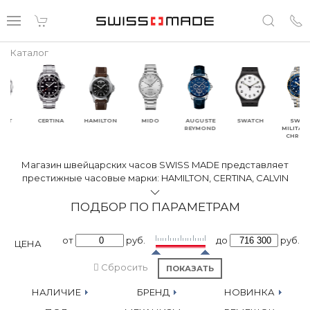
Каталог
CERTINA
HAMILTON
MIDO
AUGUSTE
SWATCH
SWISS
REYMOND
MILITARY BY
CHRONO
Магазин швейцарских часов SWISS MADE представляет
престижные часовые марки: HAMILTON, CERTINA, CALVIN
KLEIN, BALMAIN, TISSOT, MIDO, AVIATOR, RAYMOND WEIL
известные лучшим соотношением швейцарского качества и
ПОДБОР ПО ПАРАМЕТРАМ
цены. В статусе официального представителя швейцарской
часовой корпорации SWATCH Group в России, мы
от
руб.
до
руб.
ЦЕНА
предлагаем только оригинальные часы со всеми
надлежащими документами, сертификатами и фирменной
Сбросить
гарантией.
НАЛИЧИЕ
БРЕНД
НОВИНКА