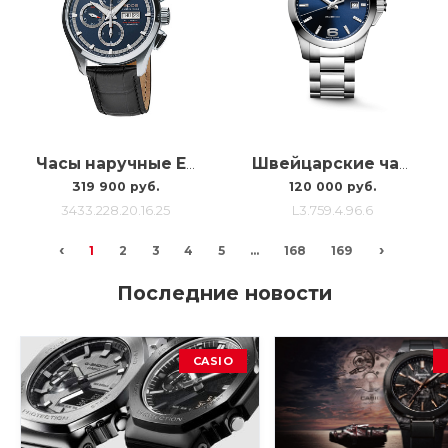
Часы наручные Epos 3433 3433.228.20.16.25
Швейцарские часы Longines Conquestl3.759.4.96.6, 41MM
319 900 руб.
120 000 руб.
3433.228.20.16.25
L3.759.4.96.6
‹
›
1
2
3
4
5
...
168
169
Последние новости
CASIO