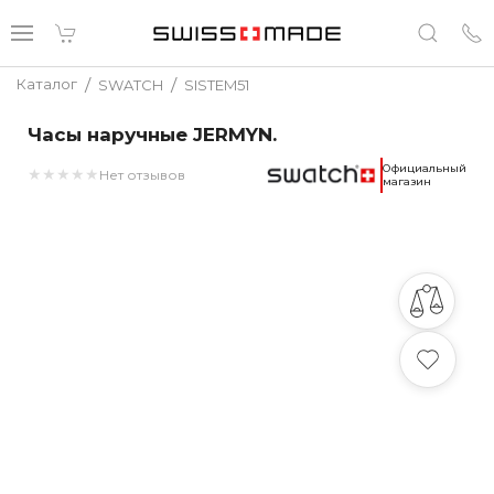
/
/
Каталог
SWATCH
SISTEM51
Часы наручные JERMYN.
Официальный
★
★
★
★
★
Нет отзывов
магазин