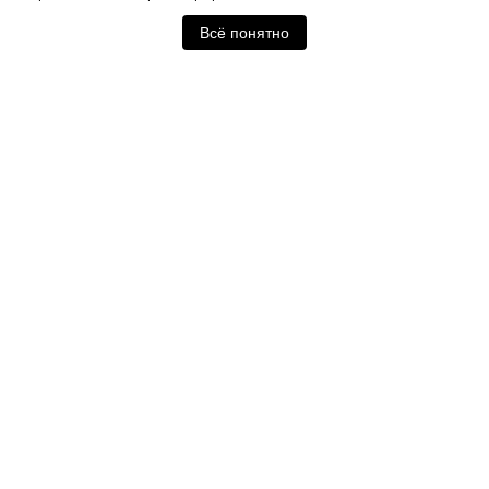
Всё понятно
Отзывы покупателей
Нет отзывов. Будьте первым!
Оставить отзыв
Похожие товары