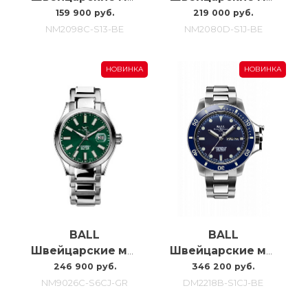
159 900 руб.
219 000 руб.
NM2098C-S13-BE
NM2080D-S1J-BE
НОВИНКА
НОВИНКА
BALL
BALL
Швейцарские мужские часы Ball Marvelight Chronometer NM9026C-S6CJ-GR
Швейцарские мужские наручные часы Ball Engineer Hydrocarbon Original DM2218B-S1CJ-BE
246 900 руб.
346 200 руб.
NM9026C-S6CJ-GR
DM2218B-S1CJ-BE