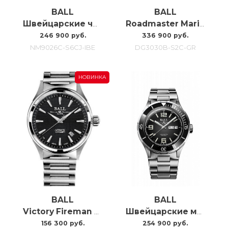
BALL
BALL
Швейцарские часы с автоподзаводом Ball Marvelight Chronometer NM9026C-S6CJ-IBE
Roadmaster Marine Gmt DG3030B-S2C-GR
246 900 руб.
336 900 руб.
NM9026C-S6CJ-IBE
DG3030B-S2C-GR
НОВИНКА
BALL
BALL
Victory Fireman NM2098C-S5J-BK
Швейцарские мужские наручные часы Ball Roadmaster Archangel DM3030B-S12CJ-BK
156 300 руб.
254 900 руб.