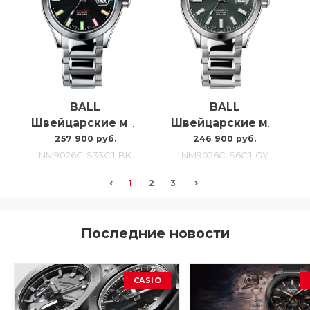
BALL
BALL
Швейцарские мужские часы с автоподзаводом Ball Engineer Marvelight NM9026C-S33CJ-BK
Швейцарские мужские часы C автоподзаводом Ball Engineer Marvelight NM9026C-S6CJ-GY
257 900 руб.
246 900 руб.
NM9026C-S33CJ-BK
NM9026C-S6CJ-GY
‹
›
1
2
3
Последние новости
CASIO