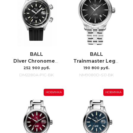
BALL
BALL
Diver Chronometer DM2280A-P1C-BK
Trainmaster Legend NM9080D-S1J-BK
252 900 руб.
190 800 руб.
DM2280A-P1C-BK
NM9080D-S1J-BK
НОВИНКА
НОВИНКА