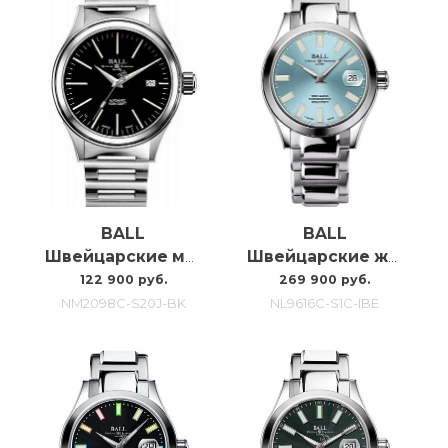
BALL
BALL
Швейцарские мужские часы Ball с автоподзаводом Enterprise NM2098C-S20J-BK
Швейцарские женские часы C автоподзаводом Ball Marvelight Chronometer 36MM
122 900 руб.
269 900 руб.
NM2098C-S20J-BK
NL9616C-S1C-IBE