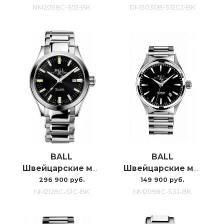
NM2098C-S5J-BK
DM3030B-S12CJ-BK
BALL
BALL
Швейцарские мужские часы с автоподзаводом Ball Engineer Marvelight NM2128C-S1C-BK
Швейцарские мужские наручные часы Ball Victory Fireman NM2098C-S3J-BK
296 900 руб.
149 900 руб.
NM2128C-S1C-BK
NM2098C-S3J-BK