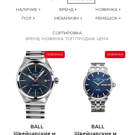
водонепроницаемостью до 3000 метров.
НАЛИЧИЕ
БРЕНД
НОВИНКА
ПОЛ
МЕХАНИЗМ
РЕМЕШОК
СОРТИРОВКА:
БРЕНД
НОВИНКА
ТОП ПРОДАЖ
ЦЕНА
НОВИНКА
НОВИНКА
BALL
BALL
Швейцарские мужские часы C автоподзаводом Ball Nightbreaker NM2098C-S13-BE
Швейцарские мужские часы с автоподзаводом Ball Trainmaster Eternity NM2080D-S1J-BE