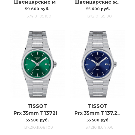
Швейцарские мужские часы Tissot Prx T137.410.11.091.00
Швейцарские женские наручные часы Tissot Prx 35mm T137.210.11.351.00
59 600 руб.
55 600 руб.
T1374101109100
T1372101135100
TISSOT
TISSOT
Prx 35mm T1372101108100
Prx 35mm T137.210.11.041.00
55 500 руб.
55 500 руб.
T137.210.11.081.00
T137.210.11.041.00