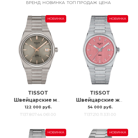
БРЕНД
НОВИНКА
ТОП ПРОДАЖ
ЦЕНА
НОВИНКА
НОВИНКА
TISSOT
TISSOT
Швейцарские мужские часы с автоподзаводом Tissot Tissot Prx Titanium T137.807.44.061.00
Швейцарские женские часы Tissot Prx 35mm T137.210.11.331.00
122 000 руб.
54 000 руб.
T137.807.44.061.00
T137.210.11.331.00
НОВИНКА
НОВИНКА