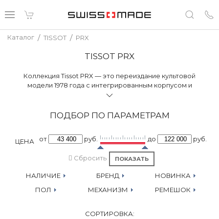
/
/
Каталог
TISSOT
PRX
TISSOT PRX
Коллекция Tissot PRX — это переиздание культовой
модели 1978 года с интегрированным корпусом и
браслетом, сочетающая в себе мастерство и
неподвластный времени стиль.
ПОДБОР ПО ПАРАМЕТРАМ
от
руб.
до
руб.
ЦЕНА
Сбросить
НАЛИЧИЕ
БРЕНД
НОВИНКА
ПОЛ
МЕХАНИЗМ
РЕМЕШОК
СОРТИРОВКА: