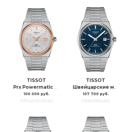
TISSOT
TISSOT
Prx Powermatic 80 T1374072103100
Швейцарские мужские часы с автоподзаводом Tissot Prx Powermatic 80 T137.407.11.041.00
100 000 руб.
107 700 руб.
T137.407.21.031.00
T1374071104100