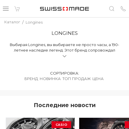
/
Каталог
Longines
LONGINES
Выбирая Longines, вы выбираете не просто часы, а 190-
летнее наследие легенд. Этот бренд сопровождал
первооткрывателей в небе и чемпионов на скачках.
Сегодня Longines — это символ безупречного вкуса,
который узнают в любой точке мира.
СОРТИРОВКА:
БРЕНД
НОВИНКА
ТОП ПРОДАЖ
ЦЕНА
Последние новости
CASIO