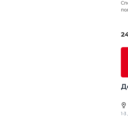
Сп
по
2
Д
1-3