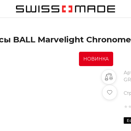
ы BALL Marvelight Chronome
НОВИНКА
Ар
G
Ст
★
Е