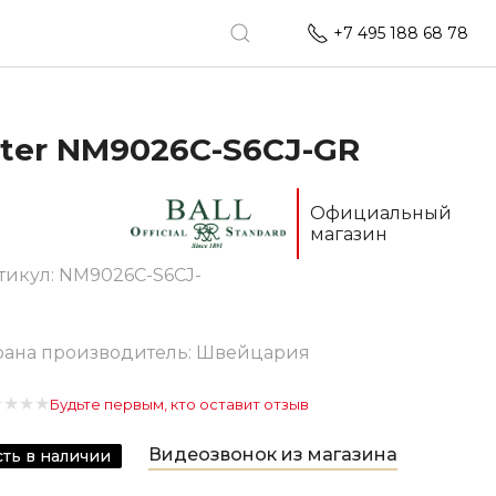
+7 495 188 68 78
ter NM9026C-S6CJ-GR
Официальный
магазин
тикул:
NM9026C-S6CJ-
R
рана производитель: Швейцария
★
★
★
★
Будьте первым, кто оставит отзыв
Видеозвонок из магазина
сть в наличии