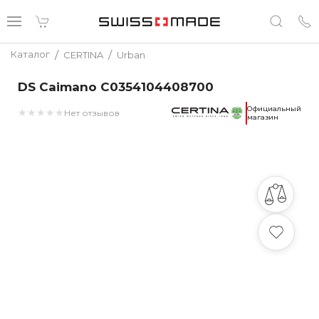
/
/
Каталог
CERTINA
Urban
DS Caimano C0354104408700
Официальный
★
★
★
★
★
Нет отзывов
магазин