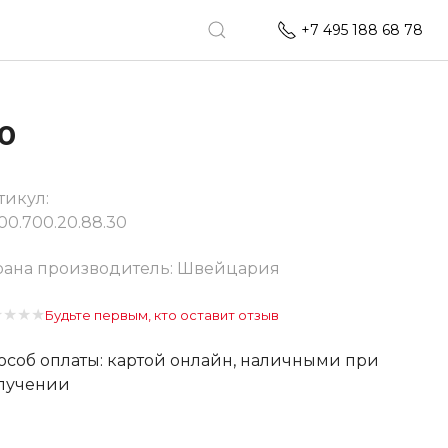
+7 495 188 68 78
0
тикул:
00.700.20.88.30
рана производитель: Швейцария
★
★
★
★
Будьте первым, кто оставит отзыв
особ оплаты: картой онлайн, наличными при
лучении