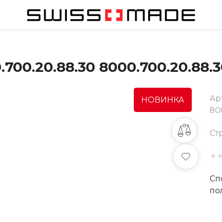
00.20.88.30 8000.700.20.88.3
Ар
НОВИНКА
80
Ст
★
Сп
по