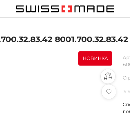
00.32.83.42 8001.700.32.83.42
Ар
НОВИНКА
80
Ст
★
Сп
по