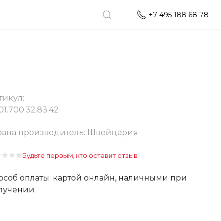
+7 495 188 68 78
тикул:
01.700.32.83.42
рана производитель: Швейцария
★
★
★
★
Будьте первым, кто оставит отзыв
особ оплаты: картой онлайн, наличными при
лучении