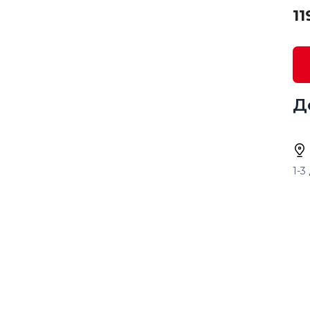
11
Д
1-3