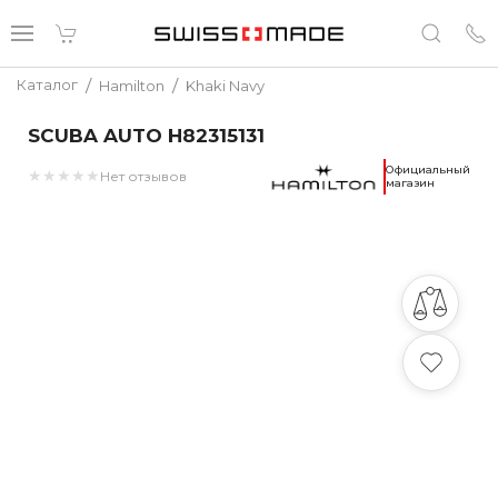
/
/
Каталог
Hamilton
Khaki Navy
SCUBA AUTO H82315131
Официальный
★
★
★
★
★
Нет отзывов
магазин