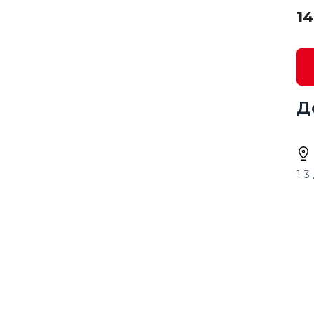
14
Д
1-3