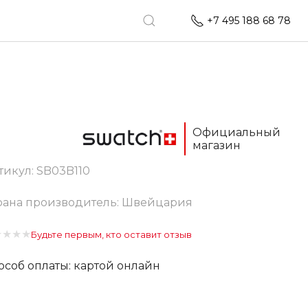
+7 495 188 68 78
Официальный
магазин
тикул:
SB03B110
рана производитель: Швейцария
★
★
★
★
Будьте первым, кто оставит отзыв
особ оплаты: картой онлайн