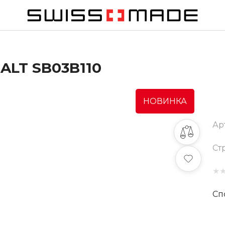
ALT SB03B110
НОВИНКА
Ар
Ст
★
Сп