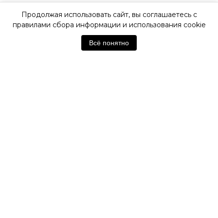
Продолжая использовать сайт, вы соглашаетесь с
ОФИЦИАЛЬНАЯ ГАРАНТИЯ
правилами сбора информации и использования cookie
Всё понятно
ОФИЦИАЛЬНЫЙ МАГАЗИН
SWATCH
Отзывы покупателей
Нет отзывов. Будьте первым!
Оставить отзыв
Похожие товары
НОВИНКА
НОВИНКА