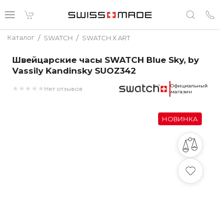
/
/
Каталог
SWATCH
SWATCH Х ART
Швейцарские часы SWATCH Blue Sky, by
Vassily Kandinsky SUOZ342
Официальный
★
★
★
★
★
Нет отзывов
магазин
НОВИНКА