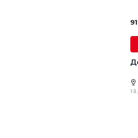
91
Д
1-3