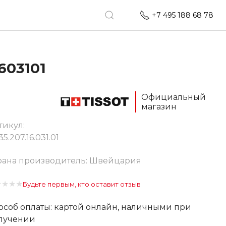
+7 495 188 68 78
603101
Официальный
магазин
тикул:
5.207.16.031.01
рана производитель: Швейцария
★
★
★
★
Будьте первым, кто оставит отзыв
особ оплаты: картой онлайн, наличными при
лучении