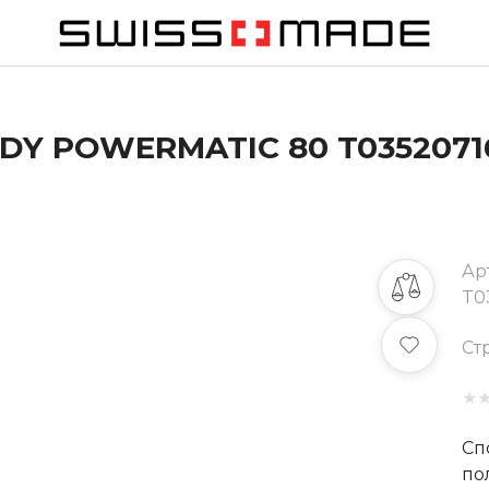
DY POWERMATIC 80 T0352071
Ар
T03
Ст
★
Сп
по