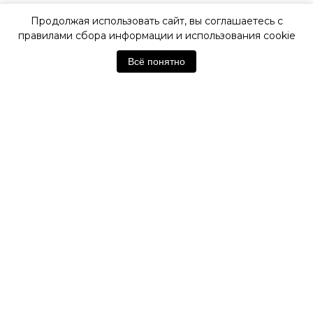
Продолжая использовать сайт, вы соглашаетесь с
ОФИЦИАЛЬНАЯ ГАРАНТИЯ
правилами сбора информации и использования cookie
Всё понятно
ОФИЦИАЛЬНЫЙ МАГАЗИН
TISSOT
Отзывы покупателей
Нет отзывов. Будьте первым!
Оставить отзыв
Похожие товары