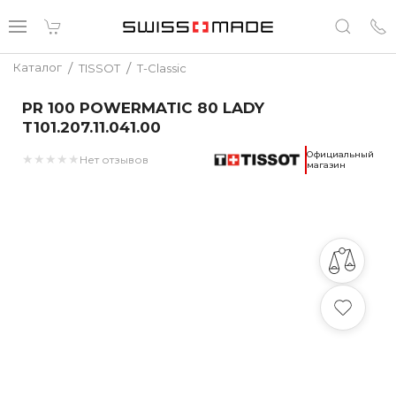
/
/
Каталог
TISSOT
T-Classic
PR 100 POWERMATIC 80 LADY
T101.207.11.041.00
Официальный
★
★
★
★
★
Нет отзывов
магазин