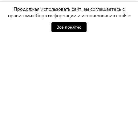
Продолжая использовать сайт, вы соглашаетесь с
ОФИЦИАЛЬНАЯ ГАРАНТИЯ
правилами сбора информации и использования cookie
Всё понятно
ОФИЦИАЛЬНЫЙ МАГАЗИН
TISSOT
Отзывы покупателей
Нет отзывов. Будьте первым!
Оставить отзыв
Похожие товары