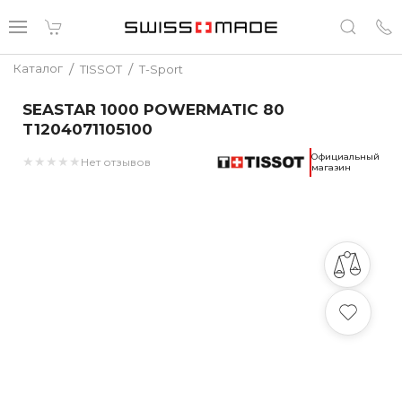
/
/
Каталог
TISSOT
T-Sport
SEASTAR 1000 POWERMATIC 80
T1204071105100
Официальный
★
★
★
★
★
Нет отзывов
магазин