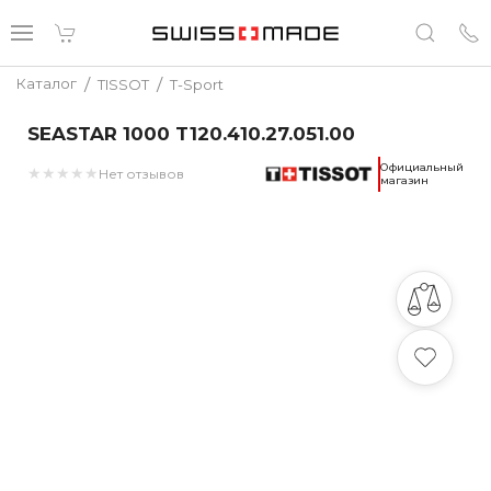
/
/
Каталог
TISSOT
T-Sport
SEASTAR 1000 T120.410.27.051.00
Официальный
★
★
★
★
★
Нет отзывов
магазин