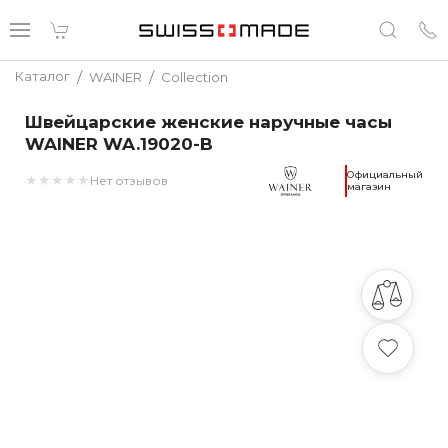
/
/
Каталог
WAINER
Collection
Швейцарские женские наручные часы
WAINER WA.19020-B
Официальный
★
★
★
★
★
Нет отзывов
магазин