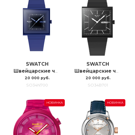
SWATCH
SWATCH
Швейцарские часы Swatch Squarely Blacklight SO34N700
Швейцарские часы Swatch What If…blackagain? SO34B701
20 000 руб.
20 000 руб.
SO34N700
SO34B701
НОВИНКА
НОВИНКА