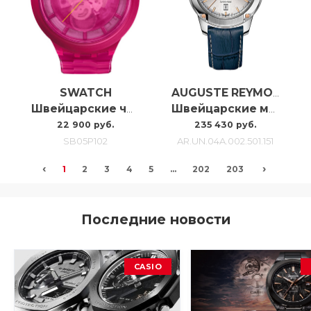
SWATCH
AUGUSTE REYMOND
Швейцарские часы Swatch Pink Joy SB05P102
Швейцарские мужские часы с автоподзаводом Auguste Reymond Unity AR.UN.04A.002.501.151
22 900 руб.
235 430 руб.
SB05P102
AR.UN.04A.002.501.151
‹
›
1
2
3
4
5
...
202
203
Последние новости
CASIO