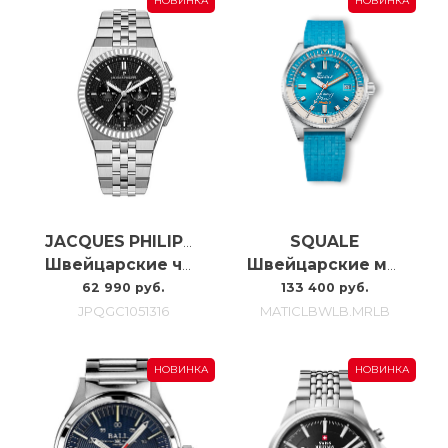
НОВИНКА
НОВИНКА
SQUALE
JACQUES PHILIPPE
Швейцарские часы Jacques Philippe Virtus Chrono JPQGC1051316
Швейцарские мужские часы Squale Matic S MATICLBWLB.MRLB
62 990 руб.
133 400 руб.
JPQGC1051316
MATICLBWLB.MRLB
НОВИНКА
НОВИНКА