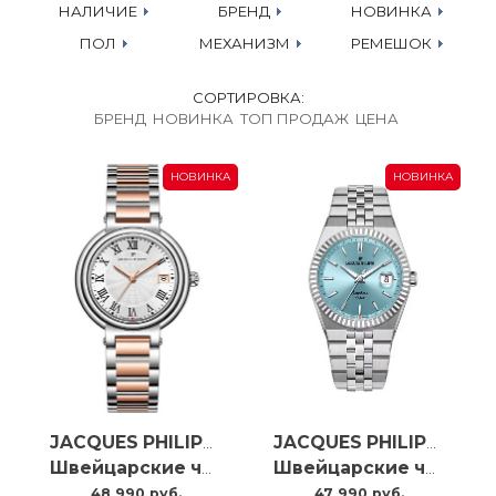
НАЛИЧИЕ
БРЕНД
НОВИНКА
ПОЛ
МЕХАНИЗМ
РЕМЕШОК
СОРТИРОВКА:
БРЕНД
НОВИНКА
ТОП ПРОДАЖ
ЦЕНА
НОВИНКА
НОВИНКА
JACQUES PHILIPPE
JACQUES PHILIPPE
Швейцарские часы Jacques Philippe Fabula JPQLS777328
Швейцарские часы Jacques Philippe Virtus JPQGS10413X6LB
48 990 руб.
47 990 руб.