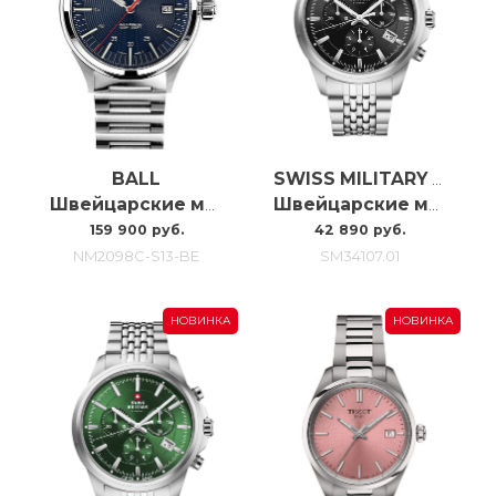
BALL
SWISS MILITARY BY CHRONO
Швейцарские мужские часы C автоподзаводом Ball Nightbreaker NM2098C-S13-BE
Швейцарские мужские наручные часы с хронографом Swiss Military SM34107.01
159 900 руб.
42 890 руб.
NM2098C-S13-BE
SM34107.01
НОВИНКА
НОВИНКА