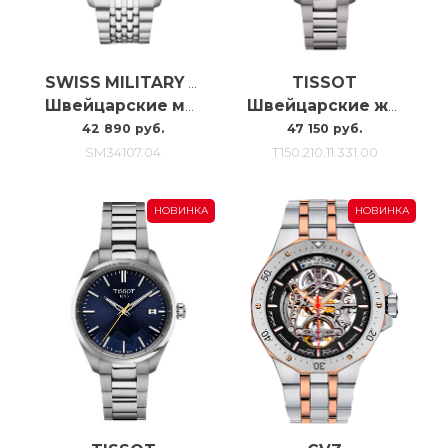
TISSOT
SWISS MILITARY BY CHRONO
Швейцарские мужские наручные часы с хронографом Swiss Military SM34107.04
Швейцарские женские наручные часы Tissot Pr100 34mm T150.210.11.331.00
42 890 руб.
47 150 руб.
SM34107.04
T150.210.11.331.00
НОВИНКА
НОВИНКА