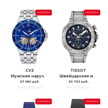
НОВИНКА
НОВИНКА
CVZ
TISSOT
Мужские наручные часы с автоподзаводом Carl Von Zeyten Cvz0093blms, 46MM
Швейцарские мужские часы Tissot T-race T141.417.11.041.00
67 580 руб.
90 700 руб.
CVZ0093BLMS
T141.417.11.041.00
НОВИНКА
НОВИНКА