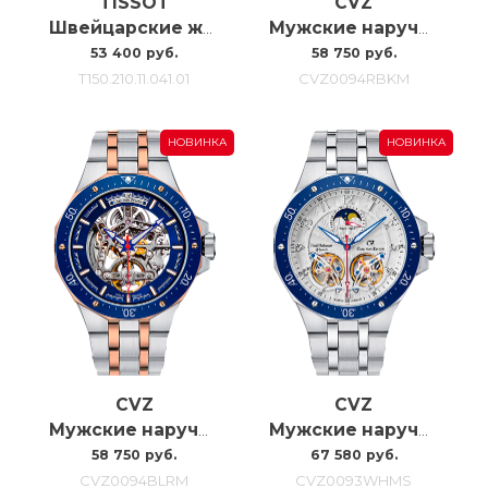
TISSOT
CVZ
Швейцарские женские наручные часы Tissot Pr 100 Jungfraubahn 34MM
Мужские наручные часы с автоподзаводом Carl Von Zeyten CVZ0094RBKM
53 400 руб.
58 750 руб.
T150.210.11.041.01
CVZ0094RBKM
НОВИНКА
НОВИНКА
CVZ
CVZ
Мужские наручные часы с автоподзаводом Carl Von Zeyten Cvz0094blrm, 46MM
Мужские наручные часы с автоподзаводом Carl Von Zeyten Cvz0093whms, 46MM
58 750 руб.
67 580 руб.
CVZ0094BLRM
CVZ0093WHMS