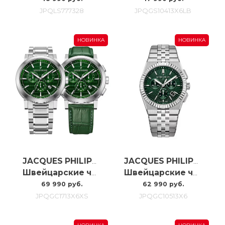
JPQLS777328
JPQGS10413X6LB
НОВИНКА
НОВИНКА
JACQUES PHILIPPE
JACQUES PHILIPPE
Швейцарские часы Jacques Philippe Cosmos Chrono JPQGC1713X6XS
Швейцарские часы Jacques Philippe Virtus Chrono JPQGC10513X6
69 990 руб.
62 990 руб.
JPQGC1713X6XS
JPQGC10513X6