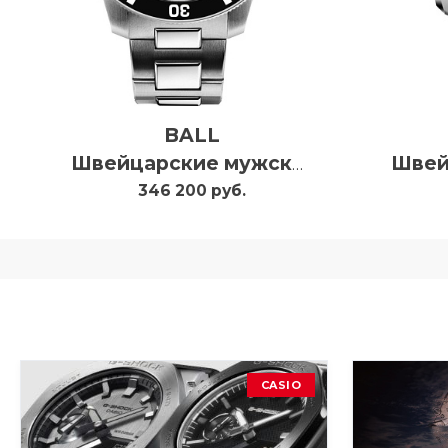
BALL
Швейцарские мужские часы с автоподзаводом Engineer Hydrocarbon Original DM2118B-SCJ-BK
346 200 руб.
CASIO