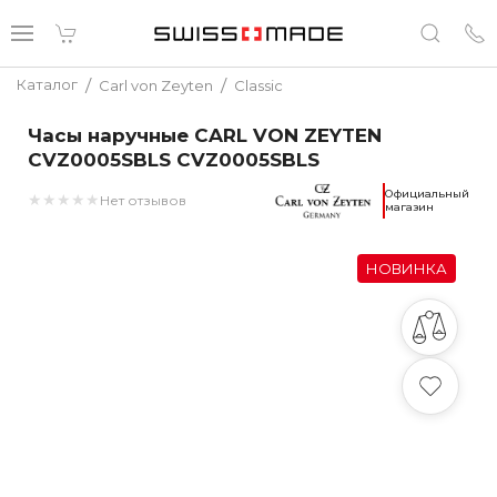
/
/
Каталог
Carl von Zeyten
Classic
Часы наручные CARL VON ZEYTEN
CVZ0005SBLS CVZ0005SBLS
Официальный
★
★
★
★
★
Нет отзывов
магазин
НОВИНКА