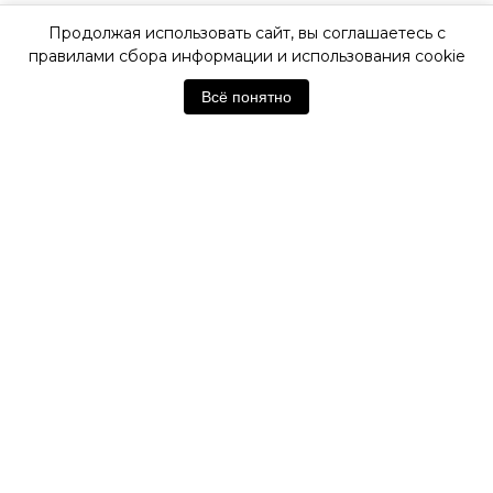
Продолжая использовать сайт, вы соглашаетесь с
ОФИЦИАЛЬНАЯ ГАРАНТИЯ
правилами сбора информации и использования cookie
Всё понятно
ОФИЦИАЛЬНЫЙ МАГАЗИН
CARL VON ZEYTEN
Отзывы покупателей
Нет отзывов. Будьте первым!
Оставить отзыв
Похожие товары
НОВИНКА
НОВИНКА