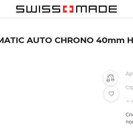
-MATIC AUTO CHRONO 40mm H
Ар
Ст
★
Сп
по