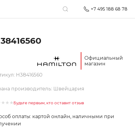
+7 495 188 68 78
38416560
Официальный
магазин
тикул:
H38416560
рана производитель: Швейцария
★
★
★
★
Будьте первым, кто оставит отзыв
особ оплаты: картой онлайн, наличными при
лучении