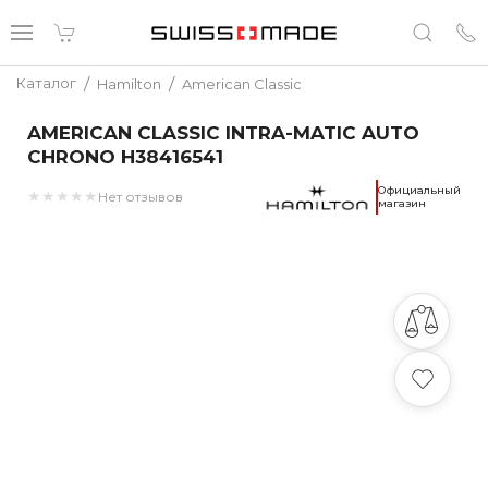
/
/
Каталог
Hamilton
American Classic
AMERICAN CLASSIC INTRA-MATIC AUTO
CHRONO H38416541
Официальный
★
★
★
★
★
Нет отзывов
магазин