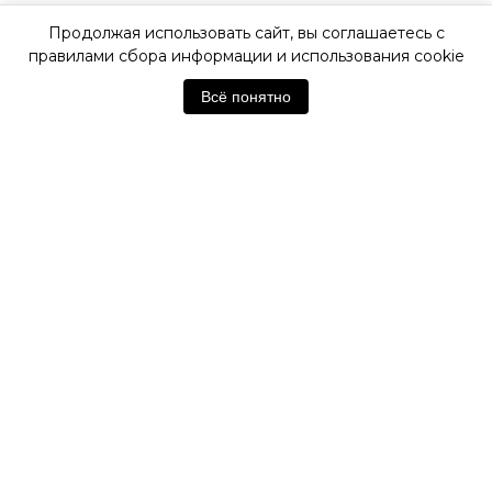
Продолжая использовать сайт, вы соглашаетесь с
ОФИЦИАЛЬНАЯ ГАРАНТИЯ
правилами сбора информации и использования cookie
Всё понятно
ОФИЦИАЛЬНЫЙ МАГАЗИН
HAMILTON
Отзывы покупателей
Нет отзывов. Будьте первым!
Оставить отзыв
Похожие товары