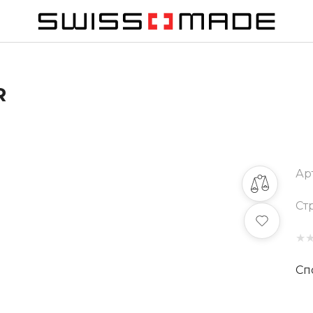
R
Ар
Ст
★
Сп