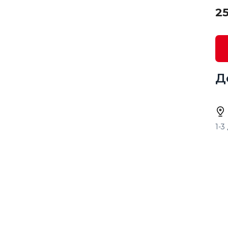
25
Д
1-3