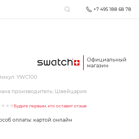
+7 495 188 68 78
Официальный
магазин
тикул:
YWC100
рана производитель: Швейцария
★
★
★
★
Будьте первым, кто оставит отзыв
особ оплаты: картой онлайн