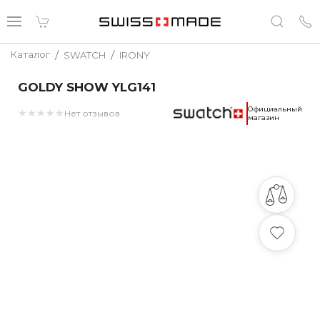
/
/
Каталог
SWATCH
IRONY
GOLDY SHOW YLG141
Официальный
★
★
★
★
★
Нет отзывов
магазин