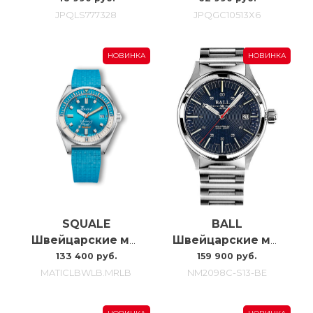
JPQLS777328
JPQGC10513X6
НОВИНКА
НОВИНКА
SQUALE
BALL
Швейцарские мужские часы Squale Matic S MATICLBWLB.MRLB
Швейцарские мужские часы C автоподзаводом Ball Nightbreaker NM2098C-S13-BE
133 400 руб.
159 900 руб.
MATICLBWLB.MRLB
NM2098C-S13-BE