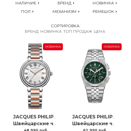
НАЛИЧИЕ
БРЕНД
НОВИНКА
ПОЛ
МЕХАНИЗМ
РЕМЕШОК
СОРТИРОВКА:
БРЕНД
НОВИНКА
ТОП ПРОДАЖ
ЦЕНА
НОВИНКА
НОВИНКА
JACQUES PHILIPPE
JACQUES PHILIPPE
Швейцарские часы Jacques Philippe Fabula JPQLS777328
Швейцарские часы Jacques Philippe Virtus Chrono JPQGC10513X6
48 990 руб.
62 990 руб.