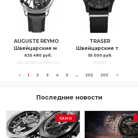
TRASER
AUGUSTE REYMOND
Швейцарские механические мужские часы Auguste Reymond Origin Unitas Skeleton AR.OR.14H.001.901.301
Швейцарские тактические мужские часы Traser P66 Shade 103353
635 480 руб.
55 000 руб.
AR.OR.14H.001.901.301
103353
‹
›
1
2
3
4
5
...
202
203
Последние новости
CASIO