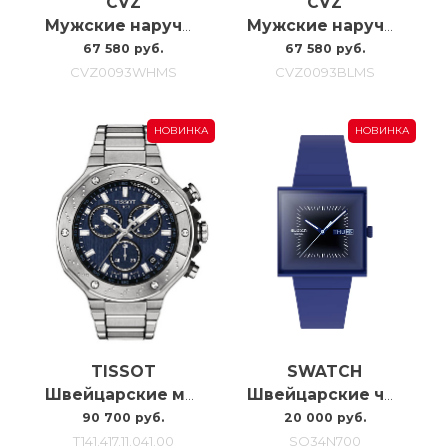
CVZ
CVZ
Мужские наручные часы с автоподзаводом Carl Von Zeyten Cvz0093whms, 46MM
Мужские наручные часы с автоподзаводом Carl Von Zeyten Cvz0093blms, 46MM
67 580 руб.
67 580 руб.
CVZ0093WHMS
CVZ0093BLMS
НОВИНКА
НОВИНКА
TISSOT
SWATCH
Швейцарские мужские часы Tissot T-race T141.417.11.041.00
Швейцарские часы Swatch Squarely Blacklight SO34N700
90 700 руб.
20 000 руб.
T141.417.11.041.00
SO34N700