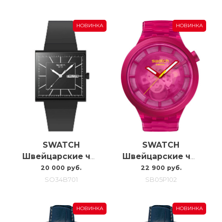
НОВИНКА
НОВИНКА
SWATCH
SWATCH
Швейцарские часы Swatch What If…blackagain? SO34B701
Швейцарские часы Swatch Pink Joy SB05P102
20 000 руб.
22 900 руб.
SO34B701
SB05P102
НОВИНКА
НОВИНКА