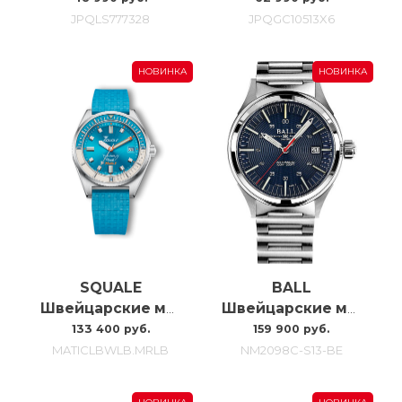
JPQLS777328
JPQGC10513X6
НОВИНКА
НОВИНКА
SQUALE
BALL
Швейцарские мужские часы Squale Matic S MATICLBWLB.MRLB
Швейцарские мужские часы C автоподзаводом Ball Nightbreaker NM2098C-S13-BE
133 400 руб.
159 900 руб.
MATICLBWLB.MRLB
NM2098C-S13-BE