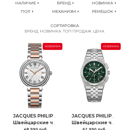
НАЛИЧИЕ
БРЕНД
НОВИНКА
ПОЛ
МЕХАНИЗМ
РЕМЕШОК
СОРТИРОВКА:
БРЕНД
НОВИНКА
ТОП ПРОДАЖ
ЦЕНА
НОВИНКА
НОВИНКА
JACQUES PHILIPPE
JACQUES PHILIPPE
Швейцарские часы Jacques Philippe Fabula JPQLS777328
Швейцарские часы Jacques Philippe Virtus Chrono JPQGC10513X6
48 990 руб.
62 990 руб.