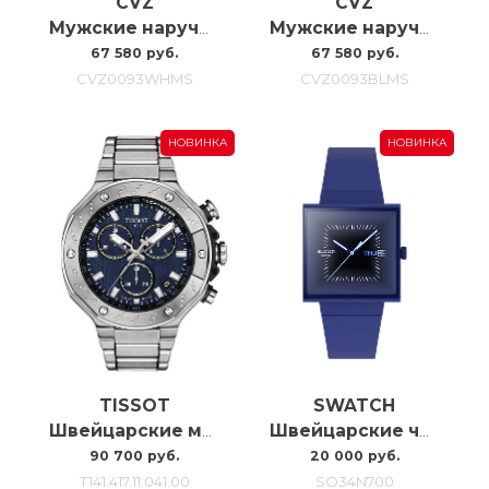
CVZ
CVZ
Мужские наручные часы с автоподзаводом Carl Von Zeyten Cvz0093whms, 46MM
Мужские наручные часы с автоподзаводом Carl Von Zeyten Cvz0093blms, 46MM
67 580 руб.
67 580 руб.
CVZ0093WHMS
CVZ0093BLMS
НОВИНКА
НОВИНКА
TISSOT
SWATCH
Швейцарские мужские часы Tissot T-race T141.417.11.041.00
Швейцарские часы Swatch Squarely Blacklight SO34N700
90 700 руб.
20 000 руб.
T141.417.11.041.00
SO34N700