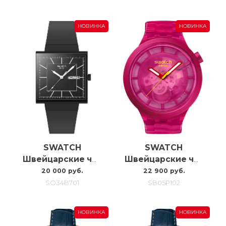
НОВИНКА
НОВИНКА
SWATCH
SWATCH
Швейцарские часы Swatch What If…blackagain? SO34B701
Швейцарские часы Swatch Pink Joy SB05P102
20 000 руб.
22 900 руб.
SO34B701
SB05P102
НОВИНКА
НОВИНКА