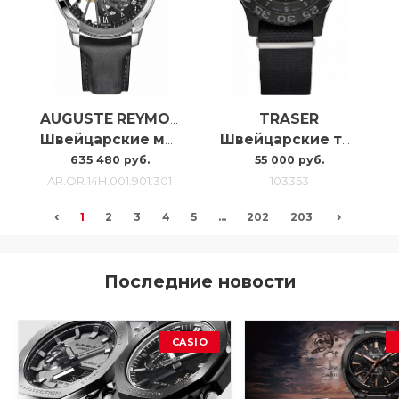
TRASER
AUGUSTE REYMOND
Швейцарские механические мужские часы Auguste Reymond Origin Unitas Skeleton AR.OR.14H.001.901.301
Швейцарские тактические мужские часы Traser P66 Shade 103353
635 480 руб.
55 000 руб.
AR.OR.14H.001.901.301
103353
‹
›
1
2
3
4
5
...
202
203
Последние новости
CASIO