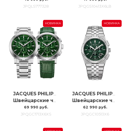
JPQLS777328
JPQGS10413X6LB
НОВИНКА
НОВИНКА
JACQUES PHILIPPE
JACQUES PHILIPPE
Швейцарские часы Jacques Philippe Cosmos Chrono JPQGC1713X6XS
Швейцарские часы Jacques Philippe Virtus Chrono JPQGC10513X6
69 990 руб.
62 990 руб.
JPQGC1713X6XS
JPQGC10513X6