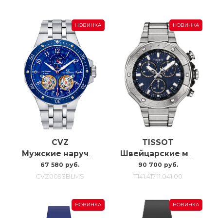
НОВИНКА
НОВИНКА
CVZ
TISSOT
Мужские наручные часы с автоподзаводом Carl Von Zeyten Cvz0093blms, 46MM
Швейцарские мужские часы Tissot T-race T141.417.11.041.00
67 580 руб.
90 700 руб.
CVZ0093BLMS
T141.417.11.041.00
НОВИНКА
НОВИНКА