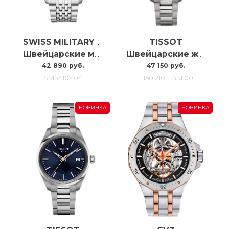
TISSOT
SWISS MILITARY BY CHRONO
Швейцарские мужские наручные часы с хронографом Swiss Military SM34107.04
Швейцарские женские наручные часы Tissot Pr100 34mm T150.210.11.331.00
42 890 руб.
47 150 руб.
SM34107.04
T150.210.11.331.00
НОВИНКА
НОВИНКА