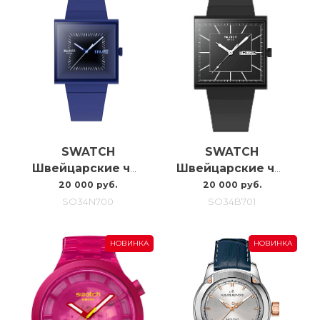
SWATCH
SWATCH
Швейцарские часы Swatch Squarely Blacklight SO34N700
Швейцарские часы Swatch What If…blackagain? SO34B701
20 000 руб.
20 000 руб.
SO34N700
SO34B701
НОВИНКА
НОВИНКА