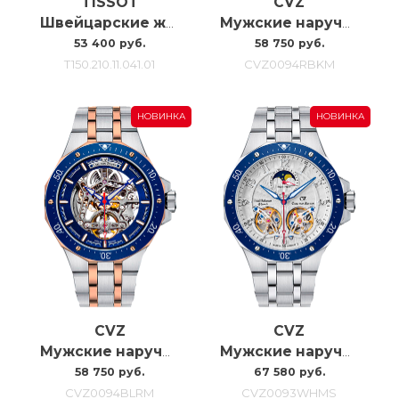
TISSOT
CVZ
Швейцарские женские наручные часы Tissot Pr 100 Jungfraubahn 34MM
Мужские наручные часы с автоподзаводом Carl Von Zeyten CVZ0094RBKM
53 400 руб.
58 750 руб.
T150.210.11.041.01
CVZ0094RBKM
НОВИНКА
НОВИНКА
CVZ
CVZ
Мужские наручные часы с автоподзаводом Carl Von Zeyten Cvz0094blrm, 46MM
Мужские наручные часы с автоподзаводом Carl Von Zeyten Cvz0093whms, 46MM
58 750 руб.
67 580 руб.
CVZ0094BLRM
CVZ0093WHMS