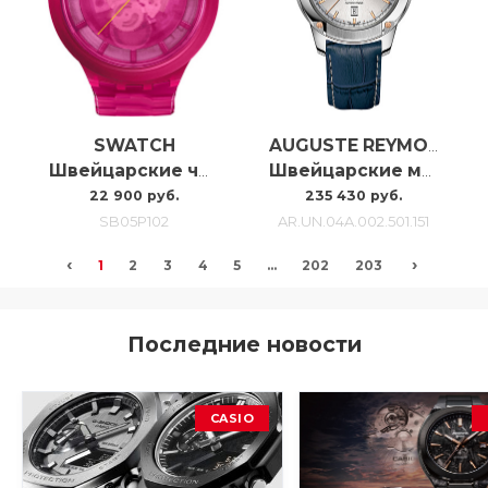
SWATCH
AUGUSTE REYMOND
Швейцарские часы Swatch Pink Joy SB05P102
Швейцарские мужские часы с автоподзаводом Auguste Reymond Unity AR.UN.04A.002.501.151
22 900 руб.
235 430 руб.
SB05P102
AR.UN.04A.002.501.151
‹
›
1
2
3
4
5
...
202
203
Последние новости
CASIO