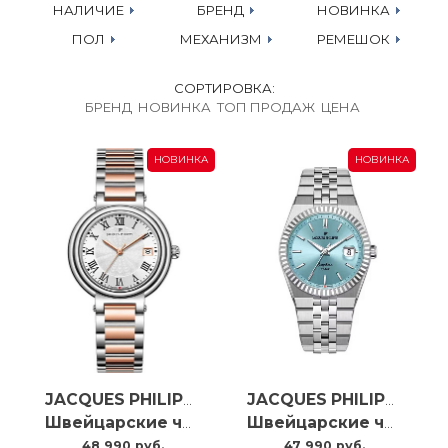
НАЛИЧИЕ
БРЕНД
НОВИНКА
ПОЛ
МЕХАНИЗМ
РЕМЕШОК
СОРТИРОВКА:
БРЕНД
НОВИНКА
ТОП ПРОДАЖ
ЦЕНА
НОВИНКА
НОВИНКА
JACQUES PHILIPPE
JACQUES PHILIPPE
Швейцарские часы Jacques Philippe Fabula JPQLS777328
Швейцарские часы Jacques Philippe Virtus JPQGS10413X6LB
48 990 руб.
47 990 руб.