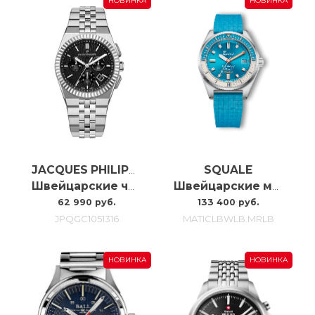
НОВИНКА
НОВИНКА
SQUALE
JACQUES PHILIPPE
Швейцарские часы Jacques Philippe Virtus Chrono JPQGC1051316
Швейцарские мужские часы Squale Matic S MATICLBWLB.MRLB
62 990 руб.
133 400 руб.
JPQGC1051316
MATICLBWLB.MRLB
НОВИНКА
НОВИНКА