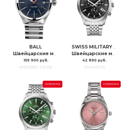
BALL
SWISS MILITARY BY CHRONO
Швейцарские мужские часы C автоподзаводом Ball Nightbreaker NM2098C-S13-BE
Швейцарские мужские наручные часы с хронографом Swiss Military SM34107.01
159 900 руб.
42 890 руб.
NM2098C-S13-BE
SM34107.01
НОВИНКА
НОВИНКА