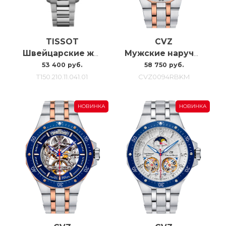
TISSOT
CVZ
Швейцарские женские наручные часы Tissot Pr 100 Jungfraubahn 34MM
Мужские наручные часы с автоподзаводом Carl Von Zeyten CVZ0094RBKM
53 400 руб.
58 750 руб.
T150.210.11.041.01
CVZ0094RBKM
НОВИНКА
НОВИНКА