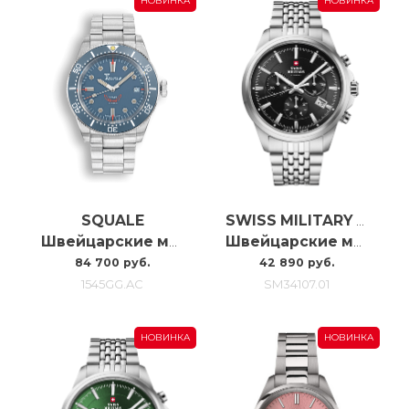
НОВИНКА
НОВИНКА
SQUALE
SWISS MILITARY BY CHRONO
Швейцарские мужские часы с автоподзаводом Squale 1545 Grey Bracelet 1545GG.AC
Швейцарские мужские наручные часы с хронографом Swiss Military SM34107.01
84 700 руб.
42 890 руб.
1545GG.AC
SM34107.01
НОВИНКА
НОВИНКА