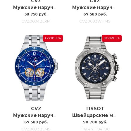
CVZ
CVZ
Мужские наручные часы с автоподзаводом Carl Von Zeyten Cvz0094blrm, 46MM
Мужские наручные часы с автоподзаводом Carl Von Zeyten Cvz0093whms, 46MM
58 750 руб.
67 580 руб.
CVZ0094BLRM
CVZ0093WHMS
НОВИНКА
НОВИНКА
CVZ
TISSOT
Мужские наручные часы с автоподзаводом Carl Von Zeyten Cvz0093blms, 46MM
Швейцарские мужские часы Tissot T-race T141.417.11.041.00
67 580 руб.
90 700 руб.
CVZ0093BLMS
T141.417.11.041.00