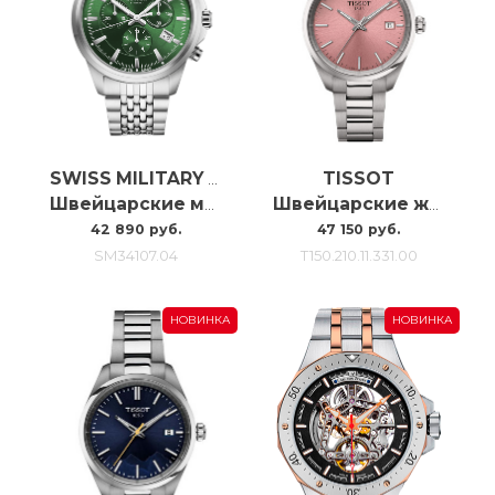
TISSOT
SWISS MILITARY BY CHRONO
Швейцарские мужские наручные часы с хронографом Swiss Military SM34107.04
Швейцарские женские наручные часы Tissot Pr100 34mm T150.210.11.331.00
42 890 руб.
47 150 руб.
SM34107.04
T150.210.11.331.00
НОВИНКА
НОВИНКА