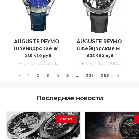
AUGUSTE REYMOND
AUGUSTE REYMOND
Швейцарские женские часы Auguste Reymond Unity AR.UN.04A.001.201.151
Швейцарские механические мужские часы Auguste Reymond Origin Unitas Skeleton AR.OR.14H.001.901.301
235 430 руб.
635 480 руб.
AR.UN.04A.001.201.151
AR.OR.14H.001.901.301
‹
›
1
2
3
4
5
...
202
203
Последние новости
CASIO