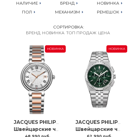
НАЛИЧИЕ
БРЕНД
НОВИНКА
ПОЛ
МЕХАНИЗМ
РЕМЕШОК
СОРТИРОВКА:
БРЕНД
НОВИНКА
ТОП ПРОДАЖ
ЦЕНА
НОВИНКА
НОВИНКА
JACQUES PHILIPPE
JACQUES PHILIPPE
Швейцарские часы Jacques Philippe Fabula JPQLS777328
Швейцарские часы Jacques Philippe Virtus Chrono JPQGC10513X6
48 990 руб.
62 990 руб.