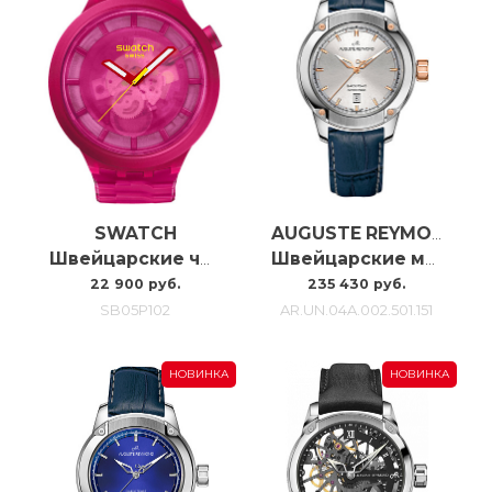
SWATCH
AUGUSTE REYMOND
Швейцарские часы Swatch Pink Joy SB05P102
Швейцарские мужские часы с автоподзаводом Auguste Reymond Unity AR.UN.04A.002.501.151
22 900 руб.
235 430 руб.
SB05P102
AR.UN.04A.002.501.151
НОВИНКА
НОВИНКА