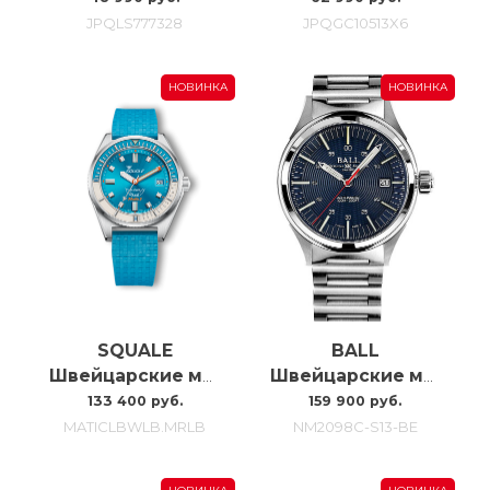
JPQLS777328
JPQGC10513X6
НОВИНКА
НОВИНКА
SQUALE
BALL
Швейцарские мужские часы Squale Matic S MATICLBWLB.MRLB
Швейцарские мужские часы C автоподзаводом Ball Nightbreaker NM2098C-S13-BE
133 400 руб.
159 900 руб.
MATICLBWLB.MRLB
NM2098C-S13-BE