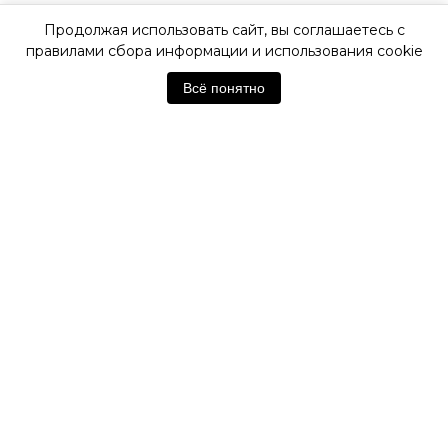
Продолжая использовать сайт, вы соглашаетесь с
ОФИЦИАЛЬНАЯ ГАРАНТИЯ
правилами сбора информации и использования cookie
Всё понятно
ОФИЦИАЛЬНЫЙ МАГАЗИН
TISSOT
Отзывы покупателей
Нет отзывов. Будьте первым!
Оставить отзыв
Похожие товары