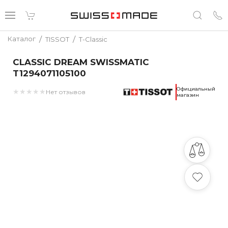
/
/
Каталог
TISSOT
T-Classic
CLASSIC DREAM SWISSMATIC
T1294071105100
Официальный
★
★
★
★
★
Нет отзывов
магазин