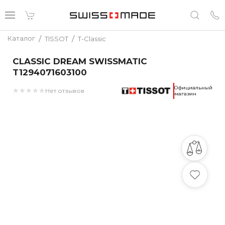
/
/
Каталог
TISSOT
T-Classic
CLASSIC DREAM SWISSMATIC
T1294071603100
Официальный
★
★
★
★
★
Нет отзывов
магазин