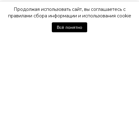
Продолжая использовать сайт, вы соглашаетесь с
ОФИЦИАЛЬНАЯ ГАРАНТИЯ
правилами сбора информации и использования cookie
Всё понятно
ОФИЦИАЛЬНЫЙ МАГАЗИН
TISSOT
Отзывы покупателей
Нет отзывов. Будьте первым!
Оставить отзыв
Похожие товары