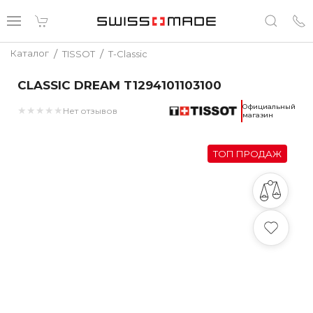
/
/
Каталог
TISSOT
T-Classic
CLASSIC DREAM T1294101103100
Официальный
★
★
★
★
★
Нет отзывов
магазин
ТОП ПРОДАЖ