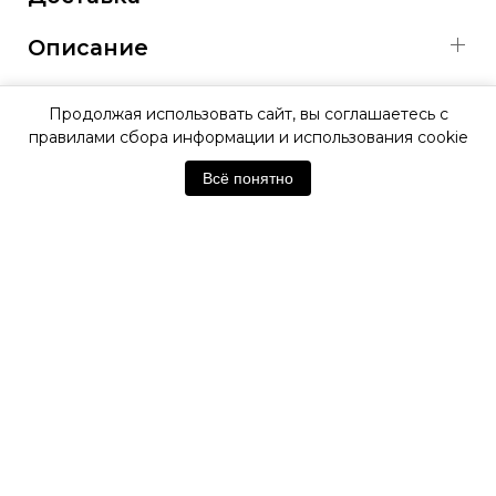
Описание
Характеристики
Продолжая использовать сайт, вы соглашаетесь с
правилами сбора информации и использования cookie
ОФИЦИАЛЬНАЯ ГАРАНТИЯ
Всё понятно
ОФИЦИАЛЬНЫЙ МАГАЗИН
SWATCH
Отзывы покупателей
Нет отзывов. Будьте первым!
Оставить отзыв