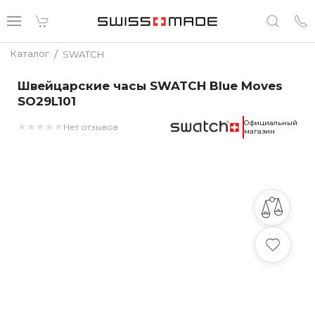
/
Каталог
SWATCH
Швейцарские часы SWATCH Blue Moves
SO29L101
Официальный
★
★
★
★
★
Нет отзывов
магазин