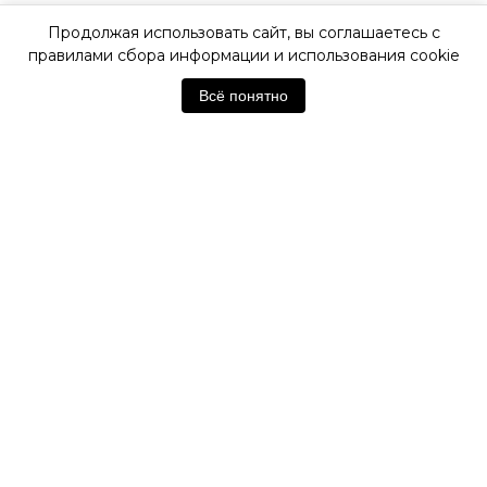
Продолжая использовать сайт, вы соглашаетесь с
ОФИЦИАЛЬНАЯ ГАРАНТИЯ
правилами сбора информации и использования cookie
Всё понятно
ОФИЦИАЛЬНЫЙ МАГАЗИН
SWATCH
Отзывы покупателей
Нет отзывов. Будьте первым!
Оставить отзыв
Похожие товары
А
НОВИНКА
НОВИНКА