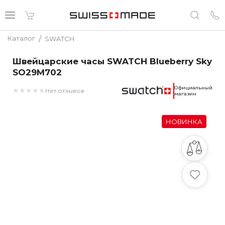
/
Каталог
SWATCH
Швейцарские часы SWATCH Blueberry Sky
SO29M702
Официальный
★
★
★
★
★
Нет отзывов
магазин
НОВИНКА