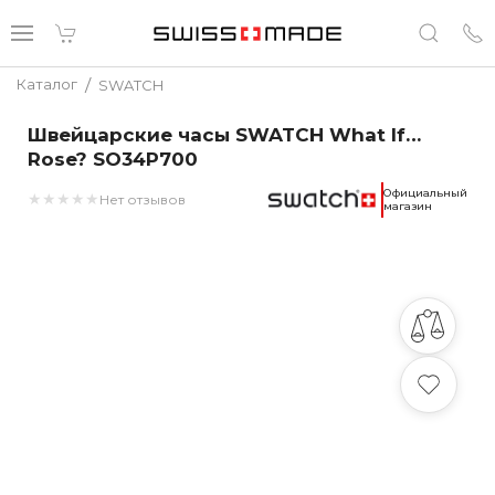
/
Каталог
SWATCH
Швейцарские часы SWATCH What If…
Rose? SO34P700
Официальный
★
★
★
★
★
Нет отзывов
магазин