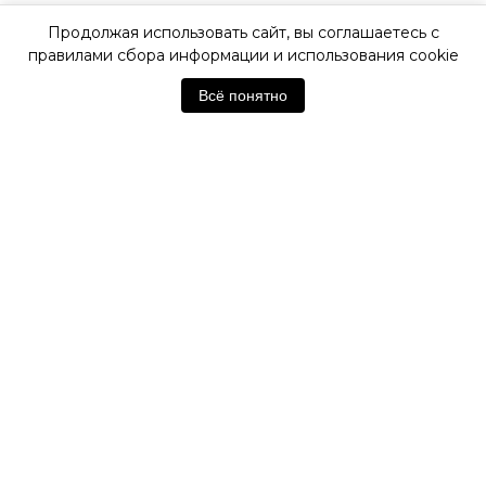
Продолжая использовать сайт, вы соглашаетесь с
ОФИЦИАЛЬНАЯ ГАРАНТИЯ
правилами сбора информации и использования cookie
Всё понятно
ОФИЦИАЛЬНЫЙ МАГАЗИН
SWATCH
Отзывы покупателей
Нет отзывов. Будьте первым!
Оставить отзыв
Похожие товары
ТОП ПРОДАЖ