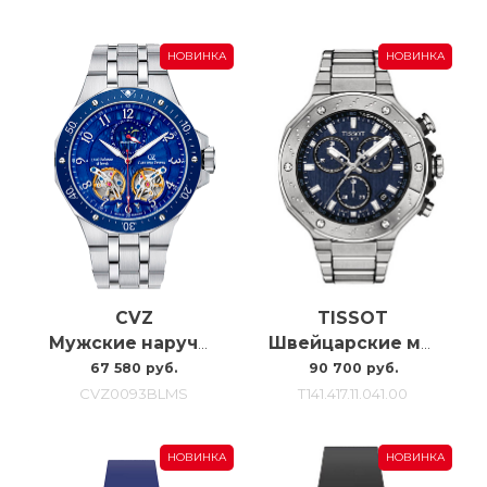
НОВИНКА
НОВИНКА
CVZ
TISSOT
Мужские наручные часы с автоподзаводом Carl Von Zeyten Cvz0093blms, 46MM
Швейцарские мужские часы Tissot T-race T141.417.11.041.00
67 580 руб.
90 700 руб.
CVZ0093BLMS
T141.417.11.041.00
НОВИНКА
НОВИНКА