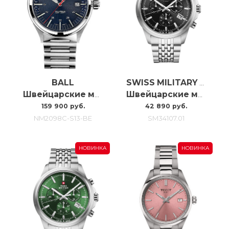
BALL
SWISS MILITARY BY CHRONO
Швейцарские мужские часы C автоподзаводом Ball Nightbreaker NM2098C-S13-BE
Швейцарские мужские наручные часы с хронографом Swiss Military SM34107.01
159 900 руб.
42 890 руб.
NM2098C-S13-BE
SM34107.01
НОВИНКА
НОВИНКА