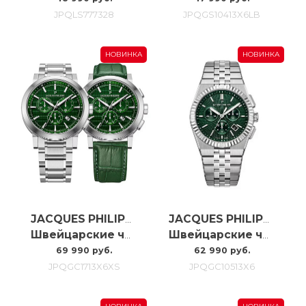
JPQLS777328
JPQGS10413X6LB
НОВИНКА
НОВИНКА
JACQUES PHILIPPE
JACQUES PHILIPPE
Швейцарские часы Jacques Philippe Cosmos Chrono JPQGC1713X6XS
Швейцарские часы Jacques Philippe Virtus Chrono JPQGC10513X6
69 990 руб.
62 990 руб.
JPQGC1713X6XS
JPQGC10513X6