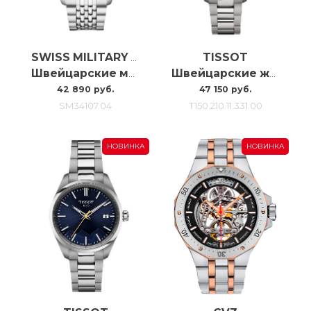
TISSOT
SWISS MILITARY BY CHRONO
Швейцарские мужские наручные часы с хронографом Swiss Military SM34107.04
Швейцарские женские наручные часы Tissot Pr100 34mm T150.210.11.331.00
42 890 руб.
47 150 руб.
SM34107.04
T150.210.11.331.00
НОВИНКА
НОВИНКА