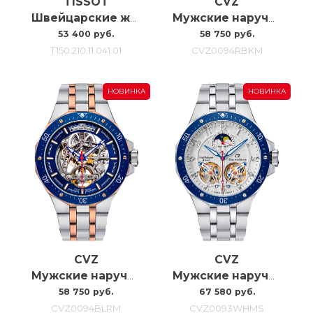
TISSOT
CVZ
Швейцарские женские наручные часы Tissot Pr 100 Jungfraubahn 34MM
Мужские наручные часы с автоподзаводом Carl Von Zeyten CVZ0094RBKM
53 400 руб.
58 750 руб.
T150.210.11.041.01
CVZ0094RBKM
НОВИНКА
НОВИНКА
CVZ
CVZ
Мужские наручные часы с автоподзаводом Carl Von Zeyten Cvz0094blrm, 46MM
Мужские наручные часы с автоподзаводом Carl Von Zeyten Cvz0093whms, 46MM
58 750 руб.
67 580 руб.
CVZ0094BLRM
CVZ0093WHMS