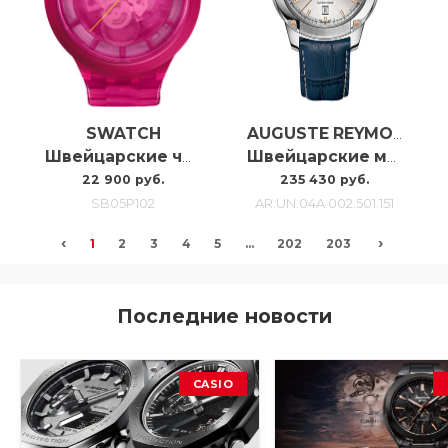
SWATCH
AUGUSTE REYMOND
Швейцарские часы Swatch Pink Joy SB05P102
Швейцарские мужские часы с автоподзаводом Auguste Reymond Unity AR.UN.04A.002.501.151
22 900 руб.
235 430 руб.
SB05P102
AR.UN.04A.002.501.151
‹
›
1
2
3
4
5
...
202
203
Последние новости
CASIO