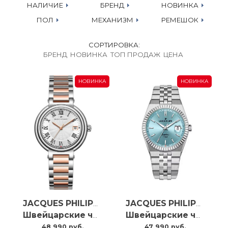
НАЛИЧИЕ
БРЕНД
НОВИНКА
ПОЛ
МЕХАНИЗМ
РЕМЕШОК
СОРТИРОВКА:
БРЕНД
НОВИНКА
ТОП ПРОДАЖ
ЦЕНА
НОВИНКА
НОВИНКА
JACQUES PHILIPPE
JACQUES PHILIPPE
Швейцарские часы Jacques Philippe Fabula JPQLS777328
Швейцарские часы Jacques Philippe Virtus JPQGS10413X6LB
48 990 руб.
47 990 руб.