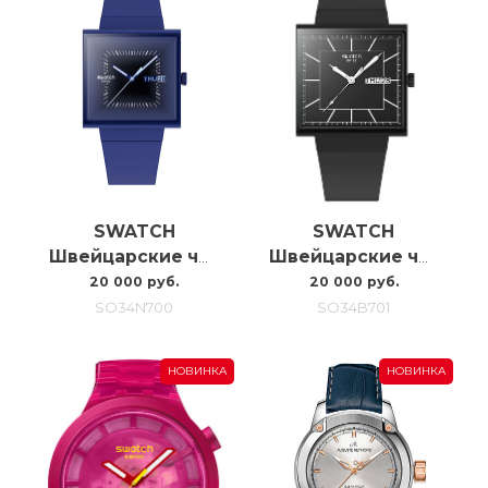
SWATCH
SWATCH
Швейцарские часы Swatch Squarely Blacklight SO34N700
Швейцарские часы Swatch What If…blackagain? SO34B701
20 000 руб.
20 000 руб.
SO34N700
SO34B701
НОВИНКА
НОВИНКА