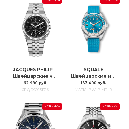
НОВИНКА
НОВИНКА
SQUALE
JACQUES PHILIPPE
Швейцарские часы Jacques Philippe Virtus Chrono JPQGC1051316
Швейцарские мужские часы Squale Matic S MATICLBWLB.MRLB
62 990 руб.
133 400 руб.
JPQGC1051316
MATICLBWLB.MRLB
НОВИНКА
НОВИНКА