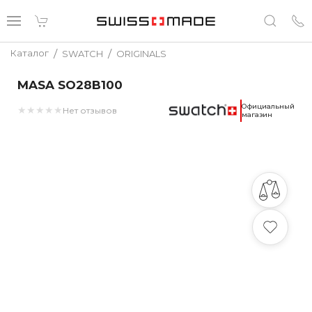
/
/
Каталог
SWATCH
ORIGINALS
MASA SO28B100
Официальный
★
★
★
★
★
Нет отзывов
магазин