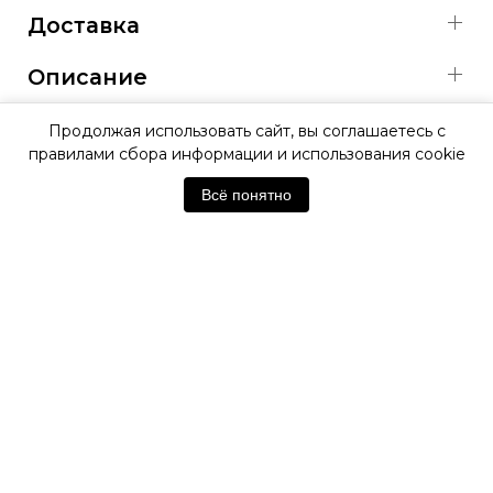
Доставка
Описание
Характеристики
Продолжая использовать сайт, вы соглашаетесь с
правилами сбора информации и использования cookie
Всё понятно
ОФИЦИАЛЬНАЯ ГАРАНТИЯ
ОФИЦИАЛЬНЫЙ МАГАЗИН
SWATCH
Отзывы покупателей
Нет отзывов. Будьте первым!
Оставить отзыв