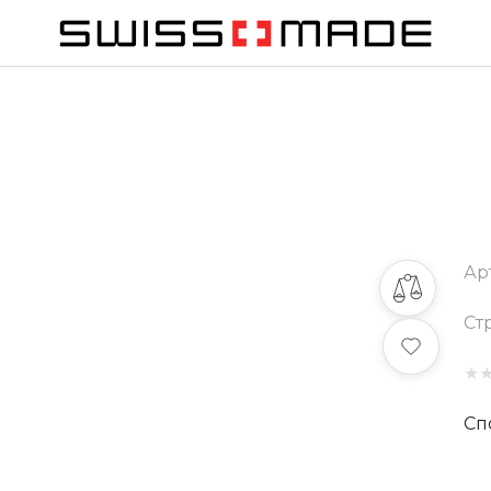
Ар
Ст
★
Сп