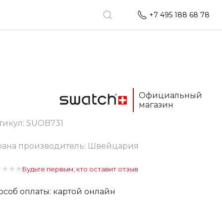
+7 495 188 68 78
Официальный
магазин
тикул:
SUOB731
рана производитель: Швейцария
★
★
★
★
Будьте первым, кто оставит отзыв
особ оплаты: картой онлайн