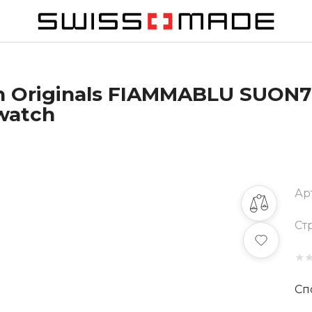
Originals FIAMMABLU SUON71
watch
Ар
Ст
★
Сп