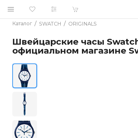
/
/
Каталог
SWATCH
ORIGINALS
Швейцарские часы Swatch 
официальном магазине S