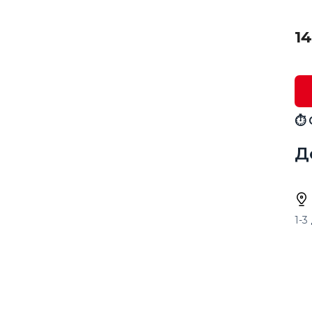
14
⏱ 
Д
1-3