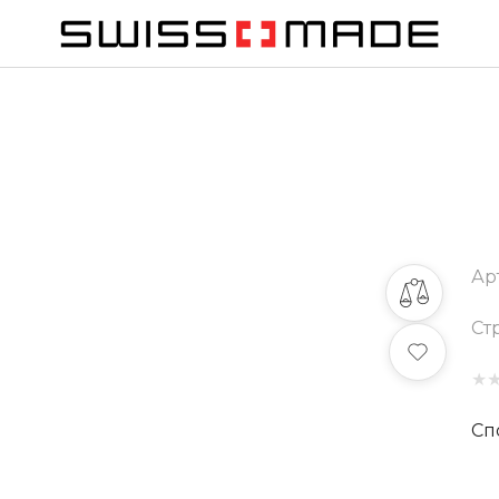
Ар
Ст
★
Сп