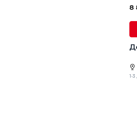
8 
Д
1-3