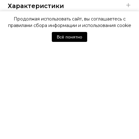
Характеристики
Продолжая использовать сайт, вы соглашаетесь с
правилами сбора информации и использования cookie
ОФИЦИАЛЬНАЯ ГАРАНТИЯ
Всё понятно
ОФИЦИАЛЬНЫЙ МАГАЗИН
SWATCH
Отзывы покупателей
Нет отзывов. Будьте первым!
Оставить отзыв
Похожие товары