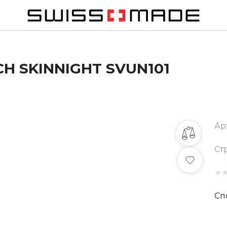
H SKINNIGHT SVUN101
Ар
Ст
★
Сп