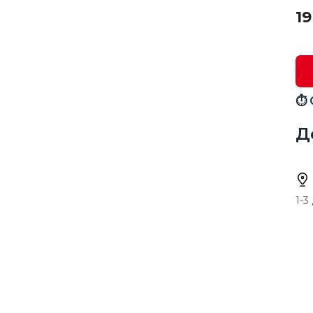
19
⏱ 
Д
1-3