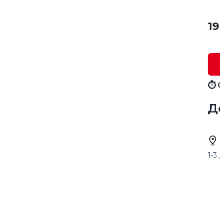
19
⏱ 
Д
1-3