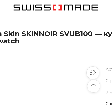
 Skin SKINNOIR SVUB100 — ку
watch
Ар
Ст
★
Сп