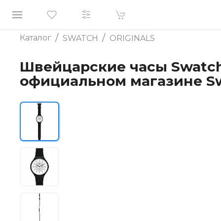
/
/
Каталог
SWATCH
ORIGINALS
Швейцарские часы Swatch
официальном магазине S