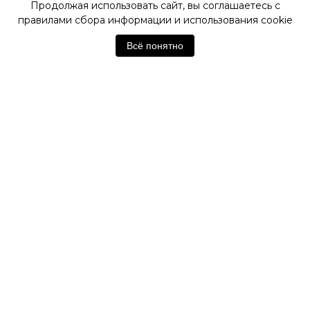
Продолжая использовать сайт, вы соглашаетесь с
правилами сбора информации и использования cookie
ОФИЦИАЛЬНЫЙ МАГАЗИН
SWATCH
Всё понятно
Отзывы покупателей
Нет отзывов. Будьте первым!
Оставить отзыв
Похожие товары
А
НОВИНКА
НОВИНКА