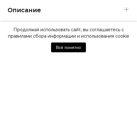
Описание
Характеристики
Продолжая использовать сайт, вы соглашаетесь с
правилами сбора информации и использования cookie
ОФИЦИАЛЬНАЯ ГАРАНТИЯ
Всё понятно
ОФИЦИАЛЬНЫЙ МАГАЗИН
SWATCH
Отзывы покупателей
Нет отзывов. Будьте первым!
Оставить отзыв