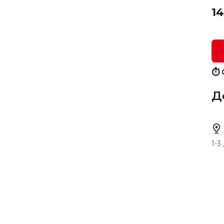
14
⏱ 
Д
1-3