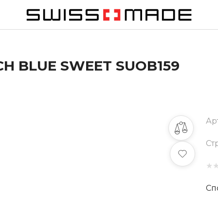
H BLUE SWEET SUOB159
Ар
Ст
★
Сп