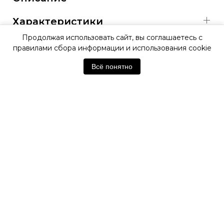
Характеристики
Продолжая использовать сайт, вы соглашаетесь с
правилами сбора информации и использования cookie
ОФИЦИАЛЬНАЯ ГАРАНТИЯ
Всё понятно
ОФИЦИАЛЬНЫЙ МАГАЗИН
SWATCH
Отзывы покупателей
Нет отзывов. Будьте первым!
Оставить отзыв