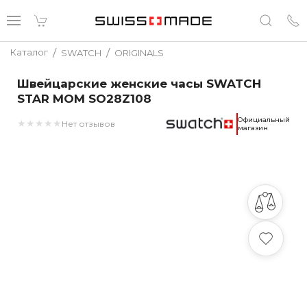
/
/
Каталог
SWATCH
ORIGINALS
Швейцарские женские часы SWATCH
STAR MOM SO28Z108
Официальный
★
★
★
★
★
Нет отзывов
магазин