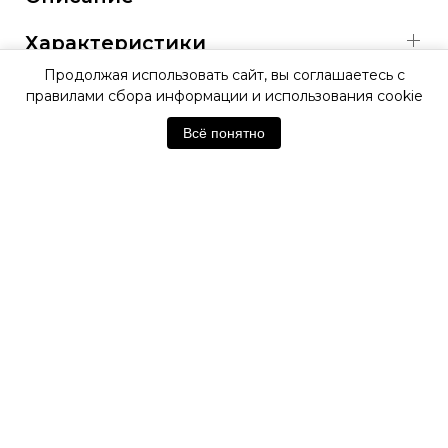
Характеристики
Продолжая использовать сайт, вы соглашаетесь с
правилами сбора информации и использования cookie
ОФИЦИАЛЬНАЯ ГАРАНТИЯ
Всё понятно
ОФИЦИАЛЬНЫЙ МАГАЗИН
SWATCH
Отзывы покупателей
Нет отзывов. Будьте первым!
Оставить отзыв