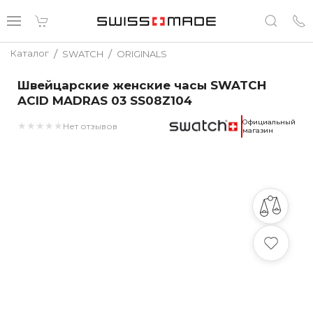
/
/
Каталог
SWATCH
ORIGINALS
Швейцарские женские часы SWATCH
ACID MADRAS 03 SS08Z104
Официальный
★
★
★
★
★
Нет отзывов
магазин